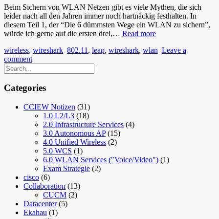
Beim Sichern von WLAN Netzen gibt es viele Mythen, die sich
leider nach all den Jahren immer noch hartnäckig festhalten. In
diesem Teil 1, der “Die 6 dümmsten Wege ein WLAN zu sichern”,
Die
würde ich gerne auf die ersten drei,…
Read more
6
wireless
,
wireshark
802.11
,
leap
,
wireshark
,
wlan
Leave a
dümmsten
comment
Wege
ein
WLAN
zu
Categories
sichern
#Teil
CCIEW Notizen
(31)
1
1.0 L2/L3
(18)
2.0 Infrastructure Services
(4)
3.0 Autonomous AP
(15)
4.0 Unified Wireless
(2)
5.0 WCS
(1)
6.0 WLAN Services ("Voice/Video")
(1)
Exam Strategie
(2)
cisco
(6)
Collaboration
(13)
CUCM
(2)
Datacenter
(5)
Ekahau
(1)