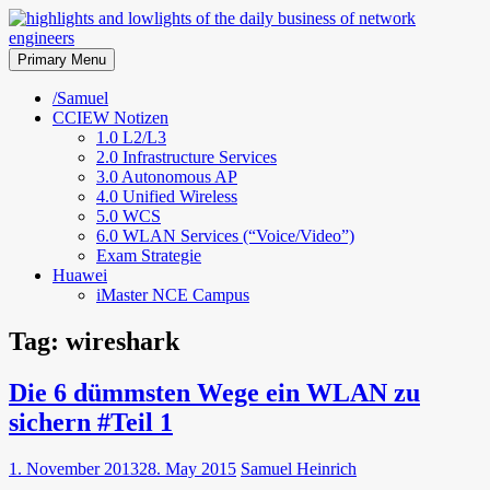
Skip
to
highlights and lowlights of the
content
Primary Menu
daily business of network
/Samuel
CCIEW Notizen
engineers
1.0 L2/L3
2.0 Infrastructure Services
3.0 Autonomous AP
4.0 Unified Wireless
5.0 WCS
6.0 WLAN Services (“Voice/Video”)
Exam Strategie
Huawei
iMaster NCE Campus
Tag:
wireshark
Die 6 dümmsten Wege ein WLAN zu
sichern #Teil 1
1. November 2013
28. May 2015
Samuel Heinrich