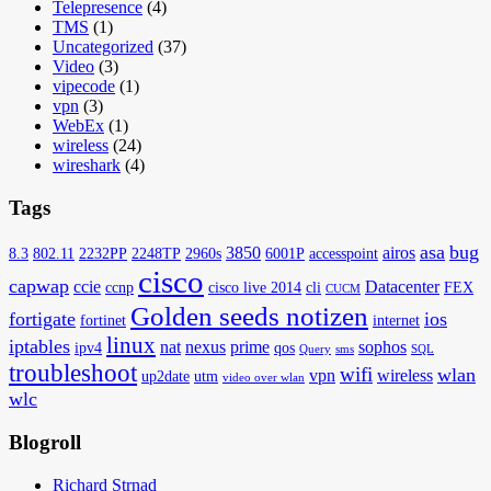
Telepresence
(4)
TMS
(1)
Uncategorized
(37)
Video
(3)
vipecode
(1)
vpn
(3)
WebEx
(1)
wireless
(24)
wireshark
(4)
Tags
asa
bug
3850
airos
8.3
802.11
2232PP
2248TP
2960s
6001P
accesspoint
cisco
capwap
ccie
Datacenter
ccnp
cisco live 2014
cli
FEX
CUCM
Golden seeds notizen
fortigate
ios
fortinet
internet
linux
iptables
nat
nexus
prime
sophos
ipv4
qos
Query
sms
SQL
troubleshoot
wifi
wlan
vpn
wireless
up2date
utm
video over wlan
wlc
Blogroll
Richard Strnad