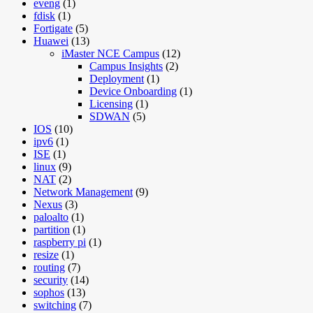
eveng
(1)
fdisk
(1)
Fortigate
(5)
Huawei
(13)
iMaster NCE Campus
(12)
Campus Insights
(2)
Deployment
(1)
Device Onboarding
(1)
Licensing
(1)
SDWAN
(5)
IOS
(10)
ipv6
(1)
ISE
(1)
linux
(9)
NAT
(2)
Network Management
(9)
Nexus
(3)
paloalto
(1)
partition
(1)
raspberry pi
(1)
resize
(1)
routing
(7)
security
(14)
sophos
(13)
switching
(7)