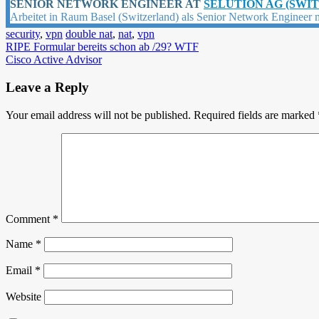
SENIOR NETWORK ENGINEER
AT
SELUTION AG (SWI
Arbeitet in Raum Basel (Switzerland) als Senior Network Engineer 
security
,
vpn
double nat
,
nat
,
vpn
Post
RIPE Formular bereits schon ab /29? WTF
Cisco Active Advisor
navigation
Leave a Reply
Your email address will not be published.
Required fields are marked
Comment
*
Name
*
Email
*
Website