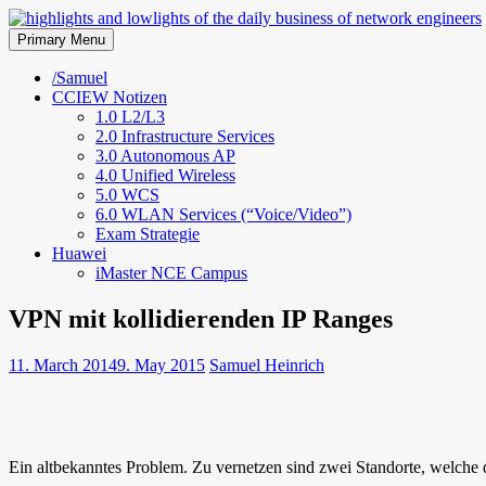
Skip
to
Primary Menu
highlights and lowlights of the 
content
/Samuel
CCIEW Notizen
1.0 L2/L3
2.0 Infrastructure Services
3.0 Autonomous AP
4.0 Unified Wireless
5.0 WCS
6.0 WLAN Services (“Voice/Video”)
Exam Strategie
Huawei
iMaster NCE Campus
VPN mit kollidierenden IP Ranges
11. March 2014
9. May 2015
Samuel Heinrich
Ein altbekanntes Problem. Zu vernetzen sind zwei Standorte, welche 