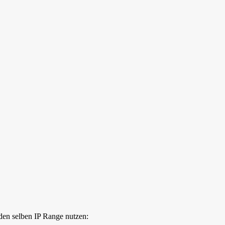
daily business of network enginee
den selben IP Range nutzen: