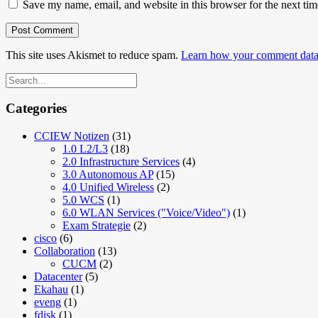
Save my name, email, and website in this browser for the next ti
This site uses Akismet to reduce spam.
Learn how your comment data 
Categories
CCIEW Notizen
(31)
1.0 L2/L3
(18)
2.0 Infrastructure Services
(4)
3.0 Autonomous AP
(15)
4.0 Unified Wireless
(2)
5.0 WCS
(1)
6.0 WLAN Services ("Voice/Video")
(1)
Exam Strategie
(2)
cisco
(6)
Collaboration
(13)
CUCM
(2)
Datacenter
(5)
Ekahau
(1)
eveng
(1)
fdisk
(1)