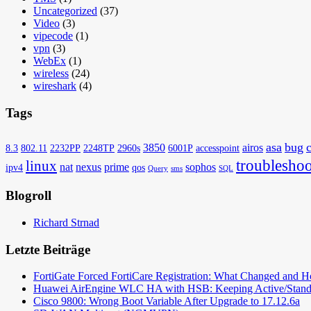
Uncategorized
(37)
Video
(3)
vipecode
(1)
vpn
(3)
WebEx
(1)
wireless
(24)
wireshark
(4)
Tags
asa
bug
3850
airos
8.3
802.11
2232PP
2248TP
2960s
6001P
accesspoint
troubleshoo
linux
nat
nexus
prime
sophos
ipv4
qos
Query
sms
SQL
Blogroll
Richard Strnad
Letzte Beiträge
FortiGate Forced FortiCare Registration: What Changed and 
Huawei AirEngine WLC HA with HSB: Keeping Active/Stand
Cisco 9800: Wrong Boot Variable After Upgrade to 17.12.6a