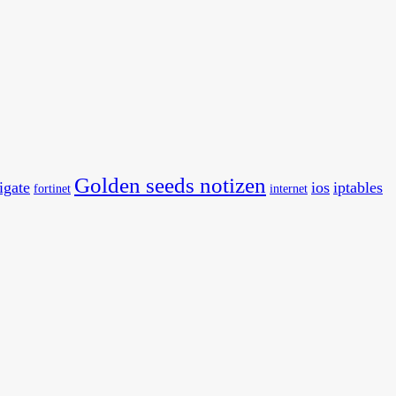
Golden seeds notizen
tigate
ios
iptables
fortinet
internet