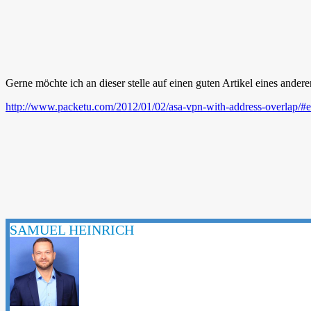
Gerne möchte ich an dieser stelle auf einen guten Artikel eines ande
http://www.packetu.com/2012/01/02/asa-vpn-with-address-overlap/#
SAMUEL HEINRICH