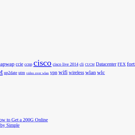
cisco
capwap
for
ccie
Datacenter
ccnp
cisco live 2014
cli
FEX
CUCM
t
wifi
wlan
wlc
vpn
wireless
up2date
utm
video over wlan
How to Get a 200G Online
by Simple