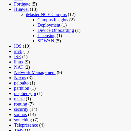
Fortigate
(5)
Huawei
(13)
iMaster NCE Campus
(12)
Campus Insights
(2)
Deployment
(1)
Device Onboarding
(1)
Licensing
(1)
SDWAN
(5)
IOS
(10)
ipv6
(1)
ISE
(1)
linux
(9)
NAT
(2)
Network Management
(9)
Nexus
(3)
paloalto
(1)
partition
(1)
raspberry pi
(1)
resize
(1)
routing
(7)
security
(14)
sophos
(13)
switching
(7)
Telepresence
(4)
TMS
(1)